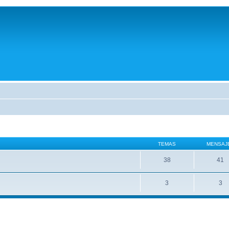
TEMAS
MENSAJ
38
41
3
3