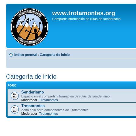
www.trotamontes.org
Compartir información de rutas de senderismo
Índice general
‹
Categoría de inicio
Categoría de inicio
FORO
Senderismo
Espacio en el compartir información de rutas de senderismo.
Moderador:
Trotamontes
Trotamontes
Zona solo para componentes de Trotamontes.
Moderador:
Trotamontes