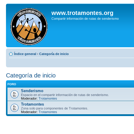
www.trotamontes.org
Compartir información de rutas de senderismo
Índice general
‹
Categoría de inicio
Categoría de inicio
FORO
Senderismo
Espacio en el compartir información de rutas de senderismo.
Moderador:
Trotamontes
Trotamontes
Zona solo para componentes de Trotamontes.
Moderador:
Trotamontes