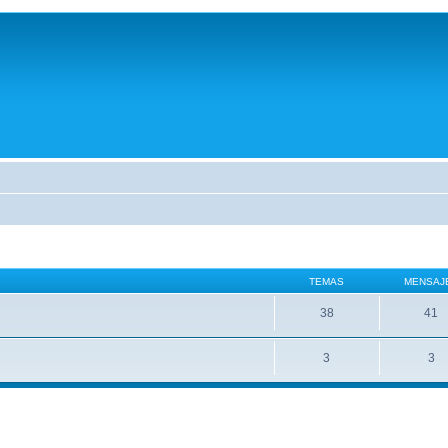
TEMAS
MENSAJ
38
41
3
3