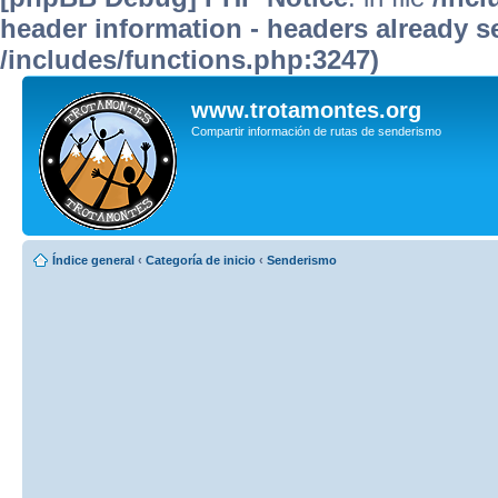
header information - headers already se
/includes/functions.php:3247)
www.trotamontes.org
Compartir información de rutas de senderismo
Índice general
‹
Categoría de inicio
‹
Senderismo