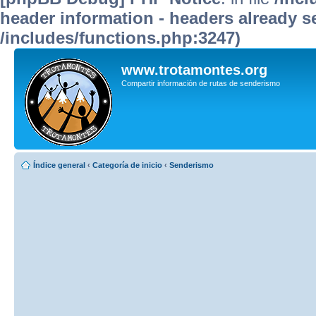
header information - headers already se
/includes/functions.php:3247)
www.trotamontes.org
Compartir información de rutas de senderismo
Índice general
‹
Categoría de inicio
‹
Senderismo