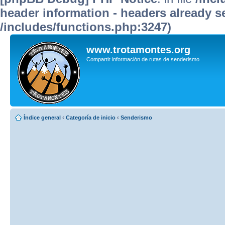
header information - headers already se
/includes/functions.php:3247)
www.trotamontes.org
Compartir información de rutas de senderismo
Índice general
‹
Categoría de inicio
‹
Senderismo