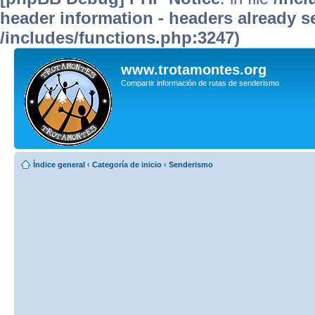
header information - headers already se
/includes/functions.php:3247)
www.trotamontes.org
Compartir información de rutas de senderismo
Índice general
‹
Categoría de inicio
‹
Senderismo