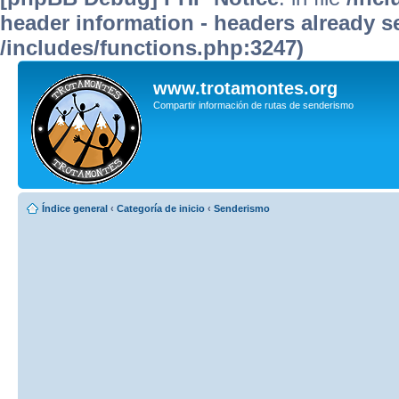
header information - headers already se
/includes/functions.php:3247)
www.trotamontes.org
Compartir información de rutas de senderismo
Índice general
‹
Categoría de inicio
‹
Senderismo