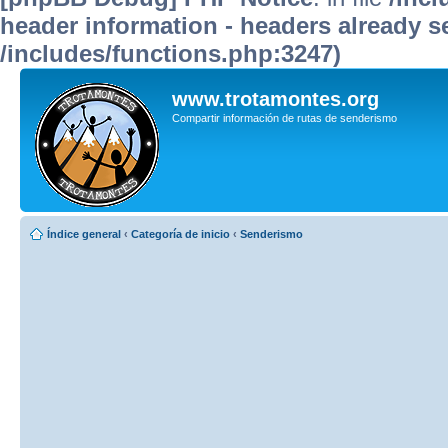
header information - headers already se
/includes/functions.php:3247)
www.trotamontes.org
Compartir información de rutas de senderismo
Índice general
‹
Categoría de inicio
‹
Senderismo