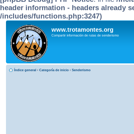
header information - headers already se
/includes/functions.php:3247)
www.trotamontes.org
Compartir información de rutas de senderismo
Índice general
‹
Categoría de inicio
‹
Senderismo