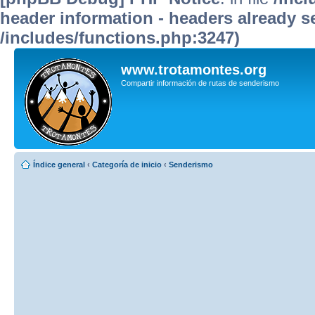
header information - headers already se
/includes/functions.php:3247)
www.trotamontes.org
Compartir información de rutas de senderismo
Índice general
‹
Categoría de inicio
‹
Senderismo