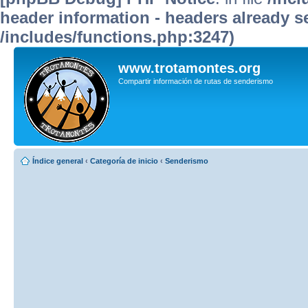
header information - headers already se
/includes/functions.php:3247)
www.trotamontes.org
Compartir información de rutas de senderismo
Índice general
‹
Categoría de inicio
‹
Senderismo