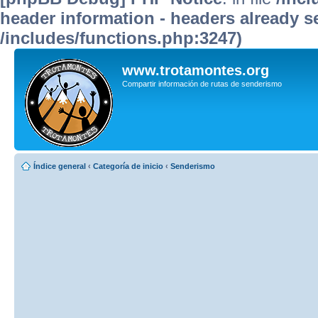
header information - headers already se
/includes/functions.php:3247)
www.trotamontes.org
Compartir información de rutas de senderismo
Índice general
‹
Categoría de inicio
‹
Senderismo