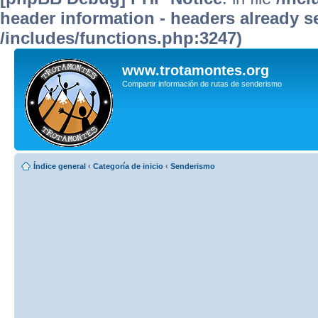
header information - headers already se
/includes/functions.php:3247)
www.trotamontes.org
Compartir información de rutas de senderismo
Índice general
‹
Categoría de inicio
‹
Senderismo