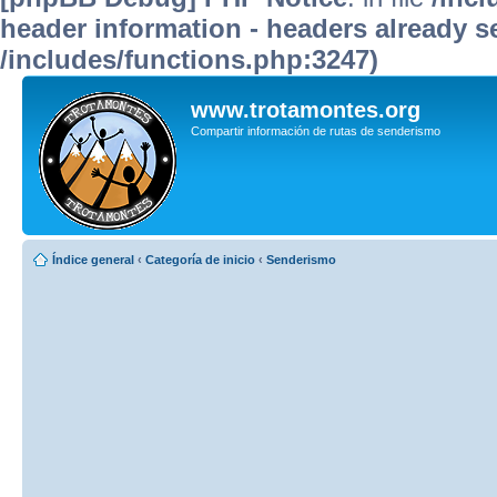
header information - headers already se
/includes/functions.php:3247)
www.trotamontes.org
Compartir información de rutas de senderismo
Índice general
‹
Categoría de inicio
‹
Senderismo