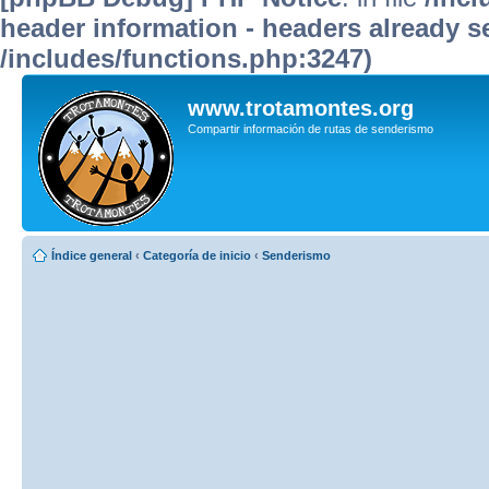
header information - headers already se
/includes/functions.php:3247)
www.trotamontes.org
Compartir información de rutas de senderismo
Índice general
‹
Categoría de inicio
‹
Senderismo