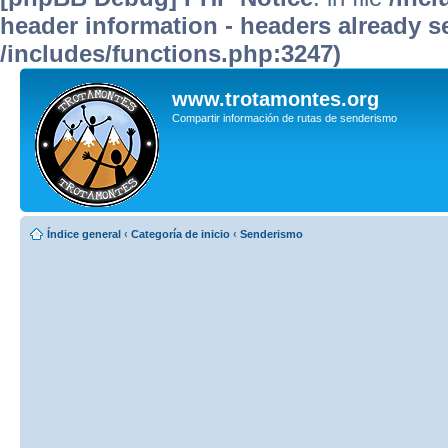
header information - headers already se
/includes/functions.php:3247)
www.trotamontes.org
Compartir información de rutas de senderismo
Índice general
‹
Categoría de inicio
‹
Senderismo