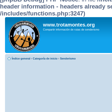
header information - headers already se
/includes/functions.php:3247)
www.trotamontes.org
Compartir información de rutas de senderismo
Índice general
‹
Categoría de inicio
‹
Senderismo