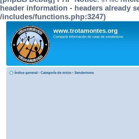
header information - headers already se
/includes/functions.php:3247)
www.trotamontes.org
Compartir información de rutas de senderismo
Índice general
‹
Categoría de inicio
‹
Senderismo