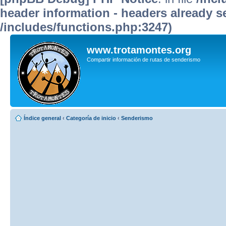
header information - headers already se
/includes/functions.php:3247)
www.trotamontes.org
Compartir información de rutas de senderismo
Índice general
‹
Categoría de inicio
‹
Senderismo