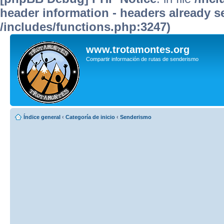
header information - headers already se
/includes/functions.php:3247)
www.trotamontes.org
Compartir información de rutas de senderismo
Índice general
‹
Categoría de inicio
‹
Senderismo