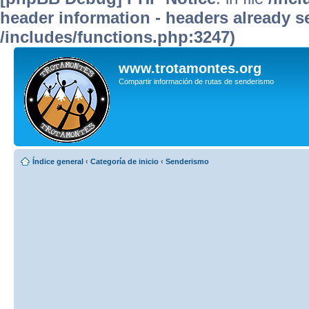
header information - headers already se
/includes/functions.php:3247)
www.trotamontes.org
Compartir información de rutas de senderismo
Índice general
‹
Categoría de inicio
‹
Senderismo