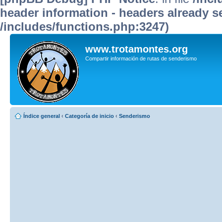
header information - headers already se
/includes/functions.php:3247)
www.trotamontes.org
Compartir información de rutas de senderismo
Índice general
‹
Categoría de inicio
‹
Senderismo