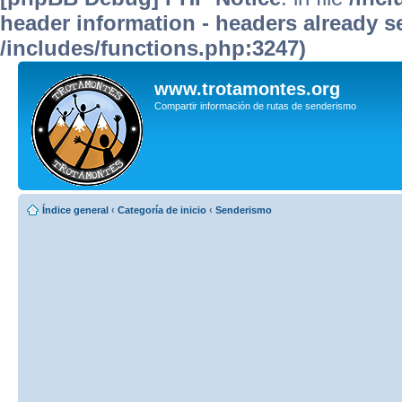
header information - headers already se
/includes/functions.php:3247)
www.trotamontes.org
Compartir información de rutas de senderismo
Índice general
‹
Categoría de inicio
‹
Senderismo