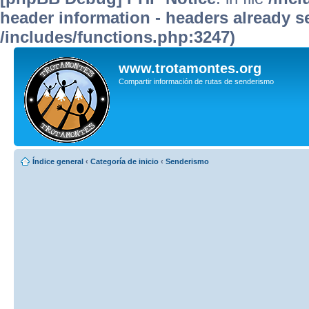
header information - headers already se
/includes/functions.php:3247)
www.trotamontes.org
Compartir información de rutas de senderismo
Índice general
‹
Categoría de inicio
‹
Senderismo