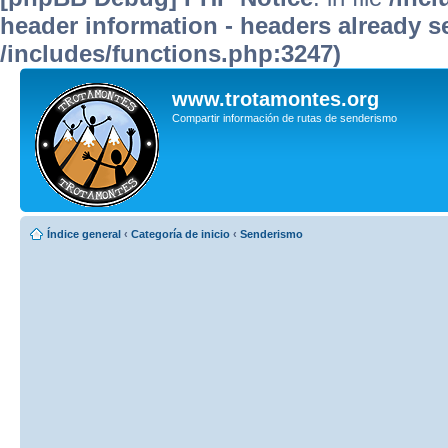
header information - headers already se
/includes/functions.php:3247)
www.trotamontes.org
Compartir información de rutas de senderismo
Índice general
‹
Categoría de inicio
‹
Senderismo