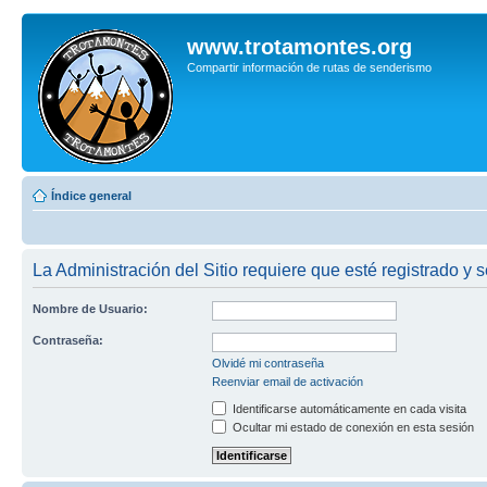
www.trotamontes.org
Compartir información de rutas de senderismo
Índice general
La Administración del Sitio requiere que esté registrado y s
Nombre de Usuario:
Contraseña:
Olvidé mi contraseña
Reenviar email de activación
Identificarse automáticamente en cada visita
Ocultar mi estado de conexión en esta sesión