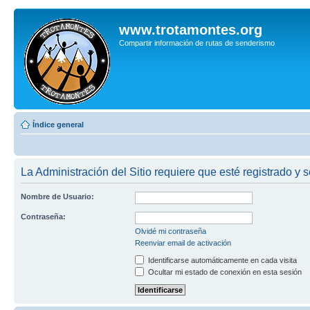
www.trotamontes.org
Compartir información de rutas de senderismo
Índice general
La Administración del Sitio requiere que esté registrado y s
Nombre de Usuario:
Contraseña:
Olvidé mi contraseña
Reenviar email de activación
Identificarse automáticamente en cada visita
Ocultar mi estado de conexión en esta sesión