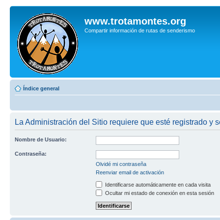
www.trotamontes.org
Compartir información de rutas de senderismo
Índice general
La Administración del Sitio requiere que esté registrado y s
Nombre de Usuario:
Contraseña:
Olvidé mi contraseña
Reenviar email de activación
Identificarse automáticamente en cada visita
Ocultar mi estado de conexión en esta sesión