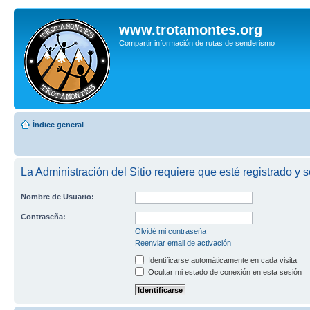
www.trotamontes.org
Compartir información de rutas de senderismo
Índice general
La Administración del Sitio requiere que esté registrado y s
Nombre de Usuario:
Contraseña:
Olvidé mi contraseña
Reenviar email de activación
Identificarse automáticamente en cada visita
Ocultar mi estado de conexión en esta sesión