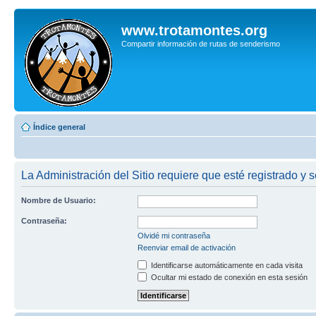
www.trotamontes.org
Compartir información de rutas de senderismo
Índice general
La Administración del Sitio requiere que esté registrado y s
Nombre de Usuario:
Contraseña:
Olvidé mi contraseña
Reenviar email de activación
Identificarse automáticamente en cada visita
Ocultar mi estado de conexión en esta sesión