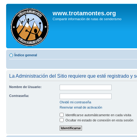
www.trotamontes.org
Compartir información de rutas de senderismo
Índice general
La Administración del Sitio requiere que esté registrado y s
Nombre de Usuario:
Contraseña:
Olvidé mi contraseña
Reenviar email de activación
Identificarse automáticamente en cada visita
Ocultar mi estado de conexión en esta sesión