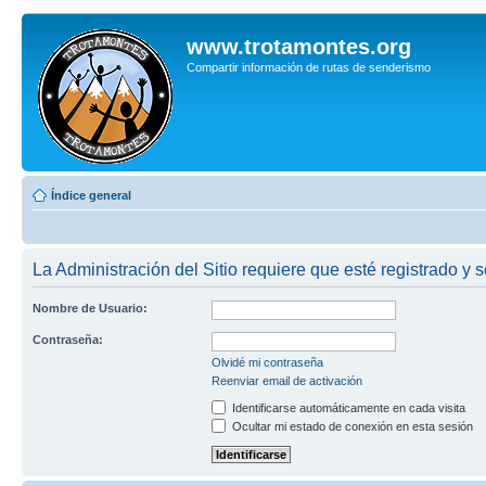
www.trotamontes.org
Compartir información de rutas de senderismo
Índice general
La Administración del Sitio requiere que esté registrado y s
Nombre de Usuario:
Contraseña:
Olvidé mi contraseña
Reenviar email de activación
Identificarse automáticamente en cada visita
Ocultar mi estado de conexión en esta sesión