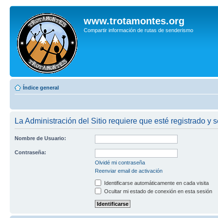
www.trotamontes.org
Compartir información de rutas de senderismo
Índice general
La Administración del Sitio requiere que esté registrado y s
Nombre de Usuario:
Contraseña:
Olvidé mi contraseña
Reenviar email de activación
Identificarse automáticamente en cada visita
Ocultar mi estado de conexión en esta sesión