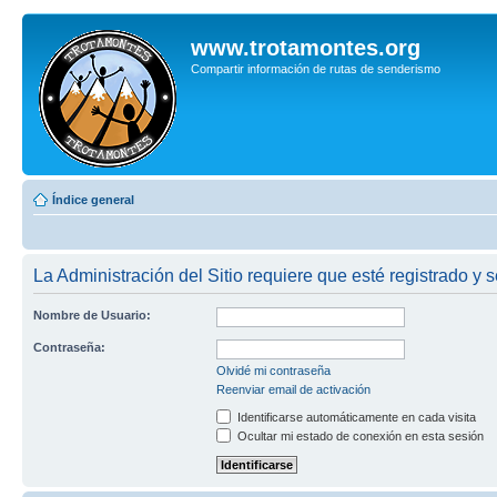
www.trotamontes.org
Compartir información de rutas de senderismo
Índice general
La Administración del Sitio requiere que esté registrado y s
Nombre de Usuario:
Contraseña:
Olvidé mi contraseña
Reenviar email de activación
Identificarse automáticamente en cada visita
Ocultar mi estado de conexión en esta sesión