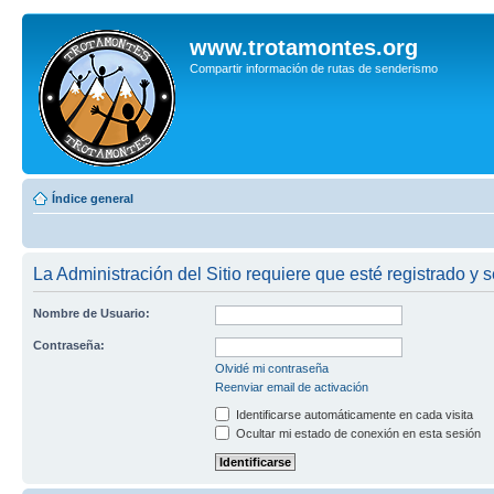
www.trotamontes.org
Compartir información de rutas de senderismo
Índice general
La Administración del Sitio requiere que esté registrado y s
Nombre de Usuario:
Contraseña:
Olvidé mi contraseña
Reenviar email de activación
Identificarse automáticamente en cada visita
Ocultar mi estado de conexión en esta sesión