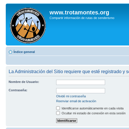
www.trotamontes.org
Compartir información de rutas de senderismo
Índice general
La Administración del Sitio requiere que esté registrado y s
Nombre de Usuario:
Contraseña:
Olvidé mi contraseña
Reenviar email de activación
Identificarse automáticamente en cada visita
Ocultar mi estado de conexión en esta sesión