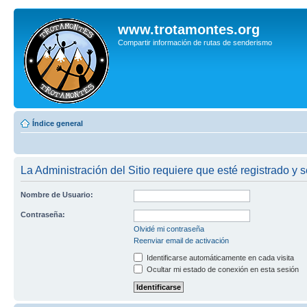
www.trotamontes.org
Compartir información de rutas de senderismo
Índice general
La Administración del Sitio requiere que esté registrado y s
Nombre de Usuario:
Contraseña:
Olvidé mi contraseña
Reenviar email de activación
Identificarse automáticamente en cada visita
Ocultar mi estado de conexión en esta sesión