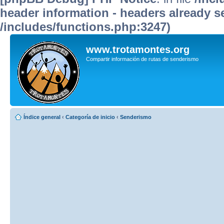
header information - headers already se
/includes/functions.php:3247)
www.trotamontes.org
Compartir información de rutas de senderismo
Índice general
‹
Categoría de inicio
‹
Senderismo